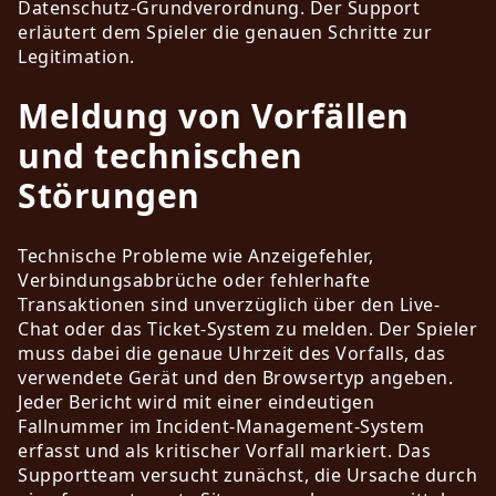
Datenschutz-Grundverordnung. Der Support
erläutert dem Spieler die genauen Schritte zur
Legitimation.
Meldung von Vorfällen
und technischen
Störungen
Technische Probleme wie Anzeigefehler,
Verbindungsabbrüche oder fehlerhafte
Transaktionen sind unverzüglich über den Live-
Chat oder das Ticket-System zu melden. Der Spieler
muss dabei die genaue Uhrzeit des Vorfalls, das
verwendete Gerät und den Browsertyp angeben.
Jeder Bericht wird mit einer eindeutigen
Fallnummer im Incident-Management-System
erfasst und als kritischer Vorfall markiert. Das
Supportteam versucht zunächst, die Ursache durch