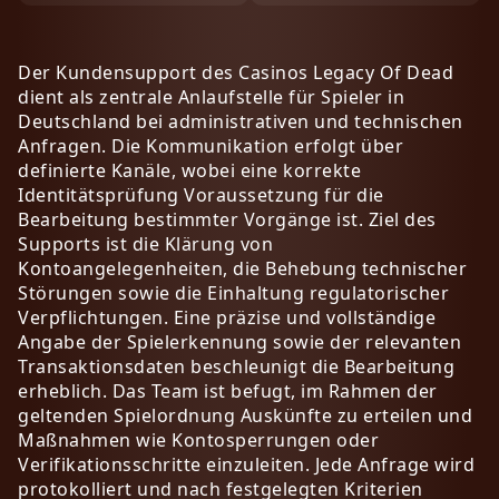
Der Kundensupport des Casinos Legacy Of Dead
dient als zentrale Anlaufstelle für Spieler in
Deutschland bei administrativen und technischen
Anfragen. Die Kommunikation erfolgt über
definierte Kanäle, wobei eine korrekte
Identitätsprüfung Voraussetzung für die
Bearbeitung bestimmter Vorgänge ist. Ziel des
Supports ist die Klärung von
Kontoangelegenheiten, die Behebung technischer
Störungen sowie die Einhaltung regulatorischer
Verpflichtungen. Eine präzise und vollständige
Angabe der Spielerkennung sowie der relevanten
Transaktionsdaten beschleunigt die Bearbeitung
erheblich. Das Team ist befugt, im Rahmen der
geltenden Spielordnung Auskünfte zu erteilen und
Maßnahmen wie Kontosperrungen oder
Verifikationsschritte einzuleiten. Jede Anfrage wird
protokolliert und nach festgelegten Kriterien