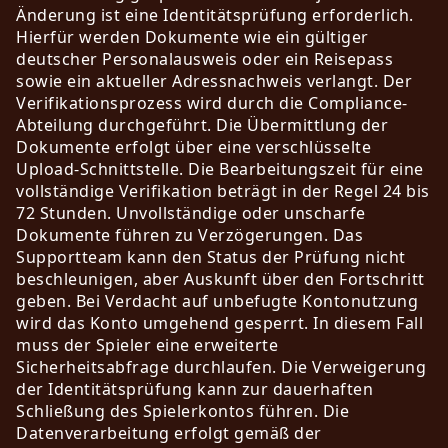
Änderung ist eine Identitätsprüfung erforderlich.
Hierfür werden Dokumente wie ein gültiger
deutscher Personalausweis oder ein Reisepass
sowie ein aktueller Adressnachweis verlangt. Der
Verifikationsprozess wird durch die Compliance-
Abteilung durchgeführt. Die Übermittlung der
Dokumente erfolgt über eine verschlüsselte
Upload-Schnittstelle. Die Bearbeitungszeit für eine
vollständige Verifikation beträgt in der Regel 24 bis
72 Stunden. Unvollständige oder unscharfe
Dokumente führen zu Verzögerungen. Das
Supportteam kann den Status der Prüfung nicht
beschleunigen, aber Auskunft über den Fortschritt
geben. Bei Verdacht auf unbefugte Kontonutzung
wird das Konto umgehend gesperrt. In diesem Fall
muss der Spieler eine erweiterte
Sicherheitsabfrage durchlaufen. Die Verweigerung
der Identitätsprüfung kann zur dauerhaften
Schließung des Spielerkontos führen. Die
Datenverarbeitung erfolgt gemäß der