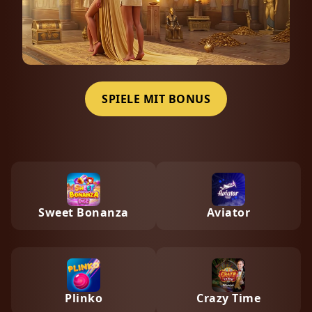
SPIELE MIT BONUS
Sweet Bonanza
Aviator
Plinko
Crazy Time