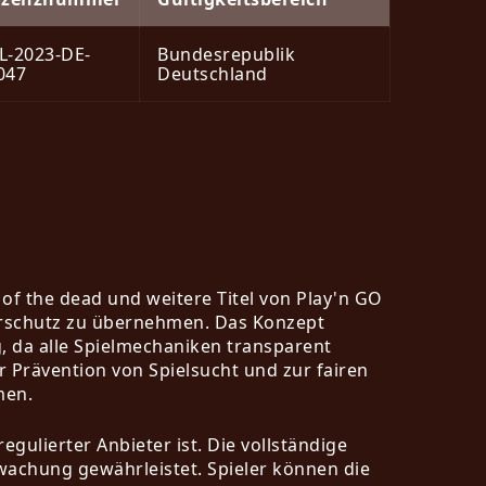
L-2023-DE-
Bundesrepublik
047
Deutschland
of the dead und weitere Titel von Play'n GO
lerschutz zu übernehmen. Das Konzept
g, da alle Spielmechaniken transparent
 Prävention von Spielsucht und zur fairen
men.
gulierter Anbieter ist. Die vollständige
wachung gewährleistet. Spieler können die