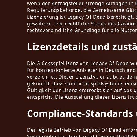
wenn der Antragsteller strenge Auflagen in B
Regulierungsbehörde, die Gemeinsame Glücks
Lizenzierung ist Legacy Of Dead berechtigt,
gewähren. Der rechtliche Status des Casinos
rechtsverbindliche Grundlage für alle Nutzer
Lizenzdetails und zus
Die Glücksspiellizenz von Legacy Of Dead wi
für konzessionierte Anbieter in Deutschland
verzeichnet. Dieser Lizenztyp erlaubt es dem
geknüpft, dass sämtliche Spielsysteme, einsc
Gültigkeit der Lizenz erstreckt sich auf da
entspricht. Die Ausstellung dieser Lizenz ist
Compliance-Standards 
Der legale Betrieb von Legacy Of Dead erfor
Spielergebnisse durch unabhängige Prüflabor