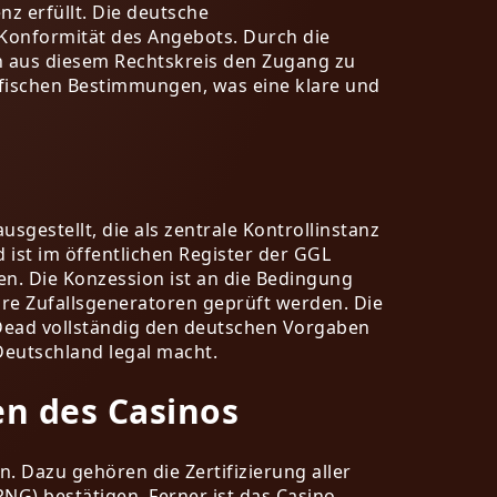
nz erfüllt. Die deutsche
Konformität des Angebots. Durch die
rn aus diesem Rechtskreis den Zugang zu
zifischen Bestimmungen, was eine klare und
gestellt, die als zentrale Kontrollinstanz
 ist im öffentlichen Register der GGL
ten. Die Konzession ist an die Bedingung
ihre Zufallsgeneratoren geprüft werden. Die
f Dead vollständig den deutschen Vorgaben
 Deutschland legal macht.
en des Casinos
 Dazu gehören die Zertifizierung aller
NG) bestätigen. Ferner ist das Casino