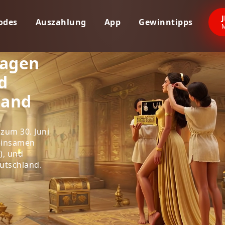
odes
Auszahlung
App
Gewinntipps
lagen
d
land
 zum 30. Juni
meinsamen
), und
eutschland.