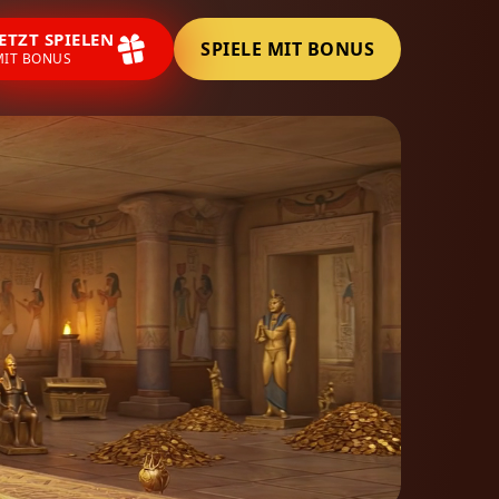
JETZT SPIELEN
SPIELE MIT BONUS
MIT BONUS