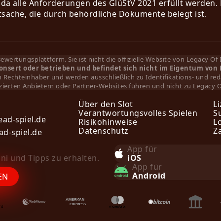
a alle Anforderungen des GlüStV 2021 erfüllt werden. Di
sache, die durch behördliche Dokumente belegt ist.
wertungsplattform. Sie ist nicht die offizielle Website von Legacy O
sponsert oder betrieben und befindet sich nicht im Eigentum vo
Rechteinhaber und werden ausschließlich zu Identifikations- und red
ierten Anbietern oder Partner-Websites führen und nicht zu Legacy O
Über den Slot
L
Verantwortungsvolles Spielen
S
ad-spiel.de
Risikohinweise
L
Datenschutz
Z
d-spiel.de
App für
ni und Tipps zu erhalten.
iOS
App für
Android
EN