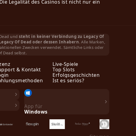
e Legalität des Casinos ist nicht nur ein
f Dead und
steht in keiner Verbindung zu Legacy Of
n Legacy Of Dead oder dessen Inhabern
. Alle Marken,
aktionellen Zwecken verwendet. Sämtliche Links oder
f Dead selbst.
izenz
Live-Spiele
upport & Kontakt
Top Slots
ogin
Erfolgsgeschichten
ahlungsmethoden
Ist es seriös?
App für
Windows