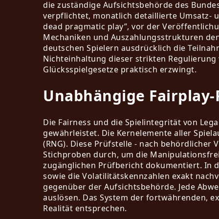
die zuständige Aufsichtsbehörde des Bundeslan
verpflichtet, monatlich detaillierte Umsatz- 
dead pragmatic play”, vor der Veröffentlichu
Mechaniken und Auszahlungsstrukturen den 
deutschen Spielern ausdrücklich die Teilnahm
Nichteinhaltung dieser strikten Regulierung
Glücksspielgesetze praktisch erzwingt.
Unabhängige Fairplay-
Die Fairness und die Spielintegrität von L
gewährleistet. Die Kernelemente aller Spiela
(RNG). Diese Prüfstelle - nach behördlicher 
Stichproben durch, um die Manipulationsfreih
zugänglichen Prüfbericht dokumentiert. In d
sowie die Volatilitätskennzahlen exakt nachv
gegenüber der Aufsichtsbehörde. Jede Abwei
auslösen. Das System der fortwährenden, ex
Realität entsprechen.