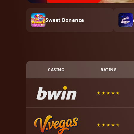
Sweet Bonanza
CASINO
RATING
★★★★★
★★★★☆