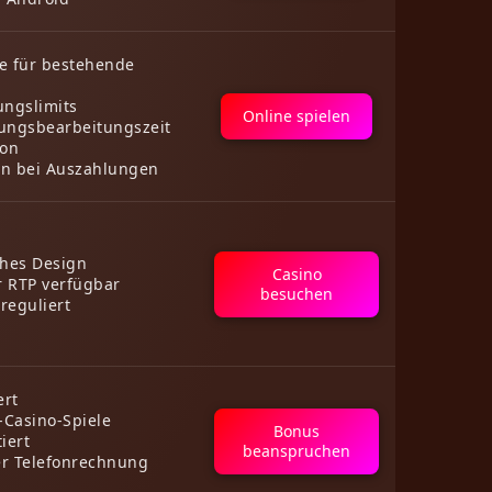
le für bestehende
ungslimits
Online spielen
ungsbearbeitungszeit
ion
n bei Auszahlungen
ches Design
Casino
r RTP verfügbar
besuchen
reguliert
ert
-Casino-Spiele
Bonus
iert
beanspruchen
r Telefonrechnung